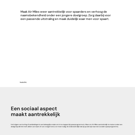
Maak Air Miles weer aantrekkelijk voor spaarders en verhoog de
naamsbekendheid onder een jongere doelgroep. Zorg daarbij voor
een passende uitstraling en maak duidelijk waar men voor spaart.
Inzicht.
Een sociaal aspect
maakt aantrekkelijk
Het krijgen van korting of aanbiedingen is een belangrijke reden om in te stappen bij spaarprogramma’s. Maar om Air Miles aantrekkelijk te maken onder een
doelgroep die het merk alleen van naam of van vroeger kent, is er meer nodig. Uit onderzoek blijkt dat zij op zoek zijn naar een socialer spaarprogramma.