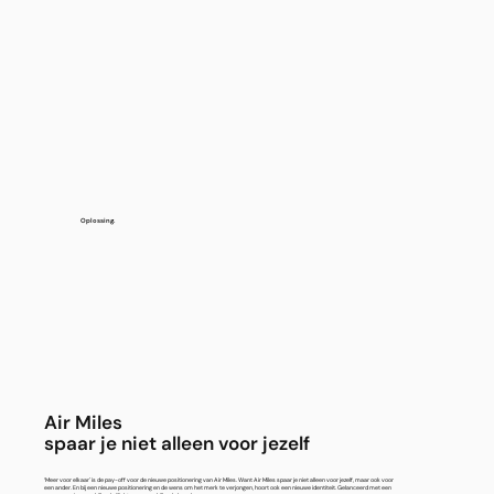
Oplossing.
Air Miles
spaar je niet alleen voor jezelf
‘Meer voor elkaar' is de pay-off voor de nieuwe positionering van Air Miles. Want Air Miles spaar je niet alleen voor jezelf, maar ook voor
een ander. En bij een nieuwe positionering en de wens om het merk te verjongen, hoort ook een nieuwe identiteit. Gelanceerd met een