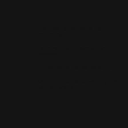
VUUR laat je zien wat je niet
eerder zag.
Gaan waar je niet eerder bent
geweest.
Vinden wat je niet eerder zocht.
Om te kunnen maken wat nog niet
eerder is gezien.